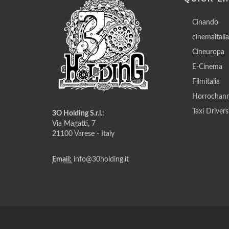
Cinando
cinemaitali
Cineuropa
E-Cinema
Filmitalia
Horrochann
Taxi Drivers
3O Holding S.r.l.:
Via Magatti, 7
21100 Varese - Italy
Email:
info@30holding.it