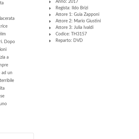
Anno: 2017
lta
Regista: Ildo Brizi
Attore 1: Guia Zapponi
lacerata
Attore 2: Mario Giustini
trice
Attore 3: Julia Ivaldi
film
Codice: TH3157
Reparto: DVD
ri. Dopo
ioni
zia a
empre
o ad un
erribile
ita
sse
 uno