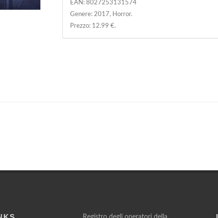
EAN:
8027253131574
Genere: 2017, Horror.
Prezzo: 12.99 €.
NKS
Registro degli operatori della