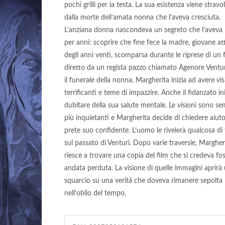
pochi grilli per la testa. La sua esistenza viene stravo
dalla morte dell’amata nonna che l’aveva cresciuta.
L'anziana donna nascondeva un segreto che l’aveva 
per anni: scoprire che fine fece la madre, giovane at
degli anni venti, scomparsa durante le riprese di un 
diretto da un regista pazzo chiamato Agenore Ventu
il funerale della nonna, Margherita inizia ad avere vis
terrificanti e teme di impazzire. Anche il fidanzato ini
dubitare della sua salute mentale. Le visioni sono s
più inquietanti e Margherita decide di chiedere aiut
prete suo confidente. L’uomo le rivelerà qualcosa di t
sul passato di Venturi. Dopo varie traversie, Margher
riesce a trovare una copia del film che si credeva fo
andata perduta. La visione di quelle immagini aprirà
squarcio su una verità che doveva rimanere sepolta
nell'oblio del tempo.