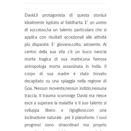
David,il protagonista di questa storia,è
idealmente ispirato al Siddharta.
E’ un uomo
di successo,ha un talento particolare che si
applica con risultati eccezionali alle attività
più disparate. E’ giovane,colto, attraente.
Al
centro della sua vita c’è un buco nero:la
morte tragica di sua madre,una famosa
antropologa morta assassinata in India.
Il
corpo di sua madre è stato trovato
decapitato su una spiaggia nella regione di
Goa. Nessun movente,nessun indizio,nessuna
traccia.
Il trauma sconvolge David ma riesce
esce a superare la malattia e Il suo talento si
sviluppa libero e rigoglioso,con una
inclinazione naturale per il pianoforte. I suoi
progressi sono straordinari ma proprio